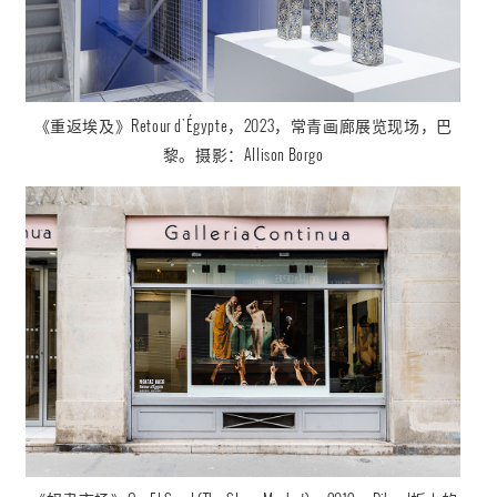
《重返埃及
》
Retour d'Égypte
，2023，
常青画廊展览现场，巴
黎。摄影：
Allison Borgo
《奴隶市场
》
Om El Saad (The Slave Market)
，2019，
Dibond板上的