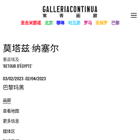
圣吉米那诺
北京
穆琳
哈瓦那
罗马
圣保罗
巴黎
莫塔兹·纳塞尔
重返埃及
'RETOUR D'ÉGYPTE'
03/02/2023 - 02/04/2023
巴黎玛黑
画廊
查看地图
更多信息
媒体区