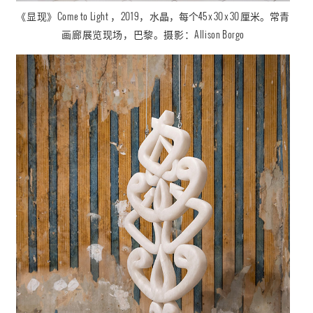
《
显现
》
Come to Light
，2019，
水晶，每个45 x 30 x 30 厘米
。
常青
画廊展览现场，巴黎。摄影：
Allison Borgo