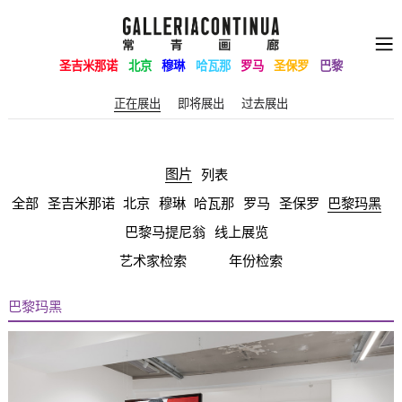
圣吉米那诺
北京
穆琳
哈瓦那
罗马
圣保罗
巴黎
正在展出
即将展出
过去展出
图片
列表
巴黎玛黑
全部
圣吉米那诺
北京
穆琳
哈瓦那
罗马
圣保罗
巴黎马提尼翁
线上展览
艺术家检索
年份检索