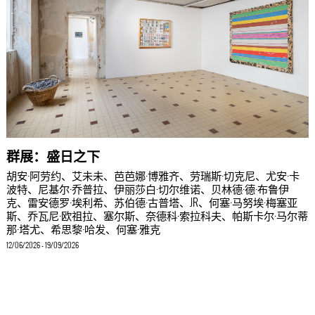
群展：盛日之下
胡安·阿劳约、艾未未、芭芭娜·博雅齐、劳瑞斯·切克尼、尤安·卡
波特、尼基尔·乔普拉、伊丽莎白·切尔维诺、贝林德·德·布鲁伊
克、雷安德罗·埃利希、苏伯德·古普塔、JR、何塞·马努埃·梅塞亚
斯、乔瓦尼·欧祖拉、塞尔斯、奈德科·索拉科夫、帕斯卡尔·马尔蒂
那·塔尤、希思黎·哈发、何塞·雅克
12/06/2026 - 19/09/2026