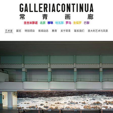
圣吉米那诺
北京
穆琳
哈瓦那
罗马
圣保罗
巴黎
艺术家
展览
特别项目
新闻动态
教育
关于常青
联系我们
意大利艺术与风景