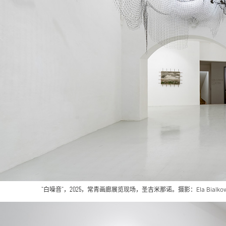
“白噪音“，2025，常青画廊
展览现场
，圣吉米那诺。摄影：
Ela Bialk