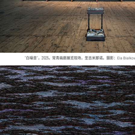
“白噪音“，2025，常青画廊
展览现场
，圣吉米那诺。摄影：
Ela Bialk