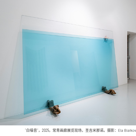
“白噪音“，2025，常青画廊
展览现场
，圣吉米那诺。摄影：
Ela Bialk