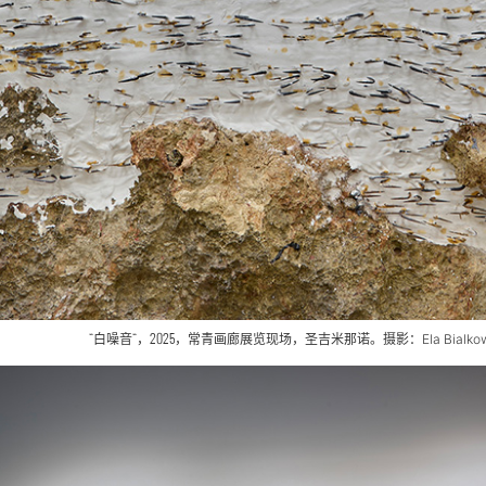
“白噪音“，2025，常青画廊
展览现场
，圣吉米那诺。摄影：
Ela Bialk