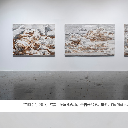
“白噪音“，2025，常青画廊
展览现场
，圣吉米那诺。摄影：
Ela Bialk