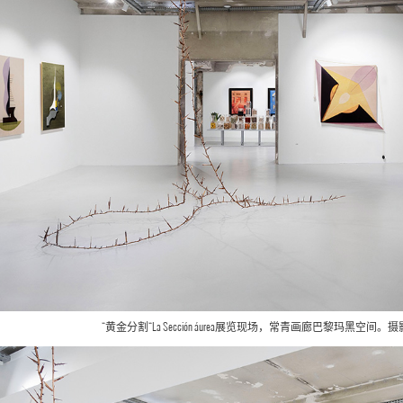
“黄金分割“La Sección áurea展览现场，常青画廊巴黎玛黑空间。摄影：All