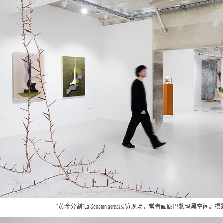
“黄金分割“La Sección áurea展览现场，常青画廊巴黎玛黑空间。摄影：All