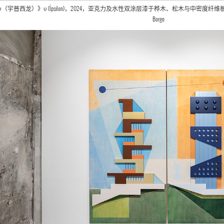
υ（宇普西龙）》υ (Ípsilon)，2024，亚克力及水性双涂层漆于桦木、松木与中密度纤维板上，184 x 
Borgo