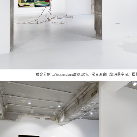
“黄金分割“La Sección áurea展览现场，常青画廊巴黎玛黑空间。摄影：All