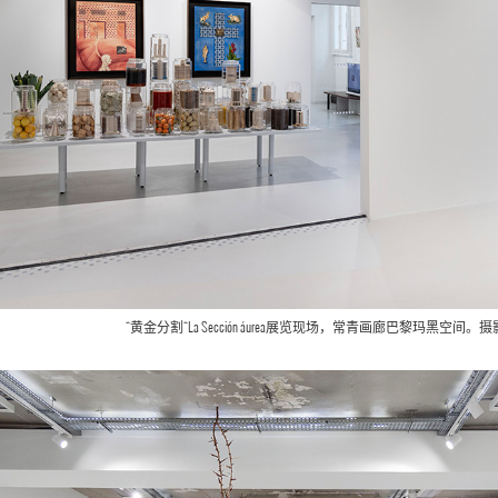
“黄金分割“La Sección áurea展览现场，常青画廊巴黎玛黑空间。摄影：All