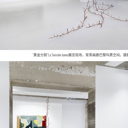
“黄金分割“La Sección áurea展览现场，常青画廊巴黎玛黑空间。摄影：All