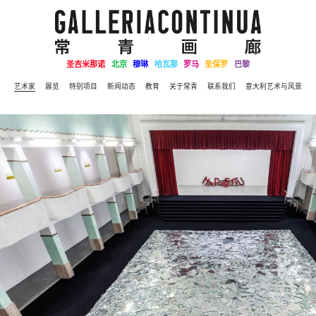
圣吉米那诺
北京
穆琳
哈瓦那
罗马
圣保罗
巴黎
艺术家
展览
特别项目
新闻动态
教育
关于常青
联系我们
意大利艺术与风景