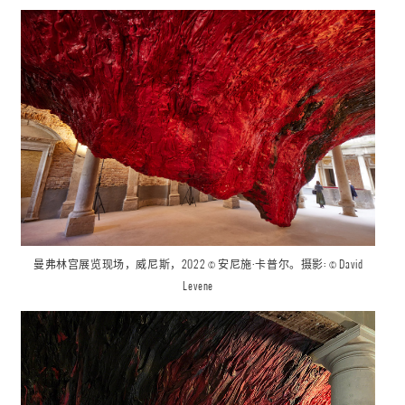
曼弗林宫
展览现场
，威尼斯，2022 © 安尼施·卡普尔。摄影: © David
Levene