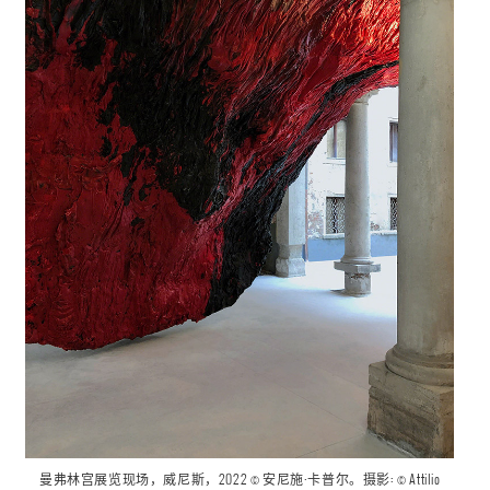
曼弗林宫
展览现场
，威尼斯，2022 © 安尼施·卡普尔。摄影: ©
Attilio