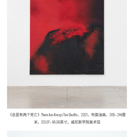
《总是有两个死亡》There Are Always Two Deaths，2021，布面油画，305 × 244厘
米，120.07 × 96.06英寸。威尼斯学院美术馆