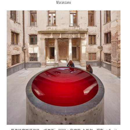
Maranzano
曼弗林宫
展览现场
，威尼斯，2022 © 安尼施·卡普尔。摄影: ©
David