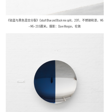
《钴蓝与黑色混合分裂》Cobalt Blue and Black mix split，2017，不锈钢和漆，145
× 145 × 20.5厘米。摄影：Dave Morgan，伦敦