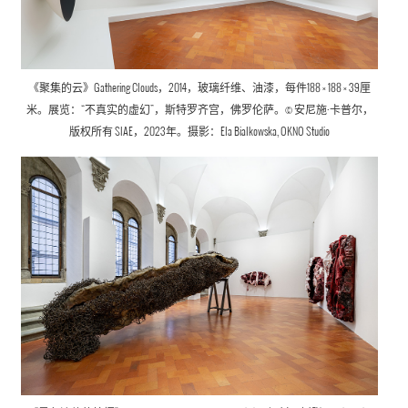
《聚集的云》Gathering Clouds，2014，玻璃纤维、油漆，每件188 × 188 × 39厘
米。展览：“不真实的虚幻”，斯特罗齐宫，佛罗伦萨。© 安尼施·卡普尔，
版权所有 SIAE，2023年。摄影：Ela Bialkowska, OKNO Studio