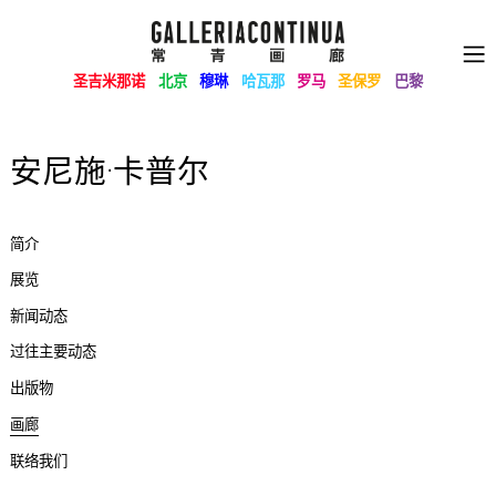
圣吉米那诺
北京
穆琳
哈瓦那
罗马
圣保罗
巴黎
安尼施·卡普尔
简介
展览
新闻动态
过往主要动态
出版物
画廊
联络我们