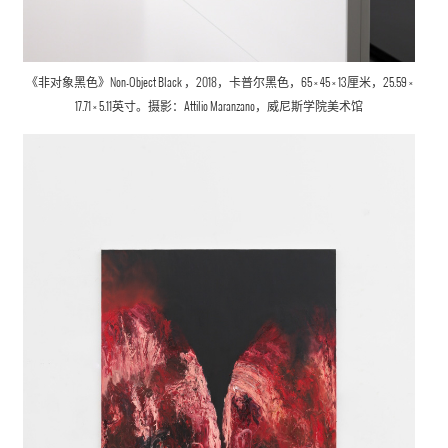
《非对象黑色》Non-Object Black ，2018，卡普尔黑色，65 × 45 × 13厘米，25.59 ×
17.71 × 5.11英寸。摄影：Attilio Maranzano，威尼斯学院美术馆