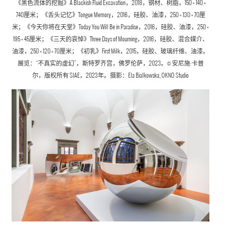
《黑色流体的挖掘》A Blackish Fluid Excavation，2018，钢材、树脂，150 × 140 ×
740厘米；《舌头记忆》Tongue Memory，2016，硅胶、油漆，250 × 130 × 70厘
米；《今天你将在天堂》Today You Will Be in Paradise，2016，硅胶、油漆，250 ×
195 × 45厘米；《三天的哀悼》Three Days of Mourning，2016，硅胶、混合媒介、
油漆，250 × 120 × 70厘米；《初乳》First Milk，2015，硅胶、玻璃纤维、油漆。
展览：“不真实的虚幻”，斯特罗齐宫，佛罗伦萨，2023。© 安尼施·卡普
尔，版权所有 SIAE，2023年。摄影：Ela Bialkowska, OKNO Studio