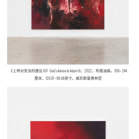
《上帝对亚当的建议 III》God's Advice to Adam III，2022，布面油画，305 × 244
厘米，120.07 × 96.06英寸。威尼斯曼弗林宫