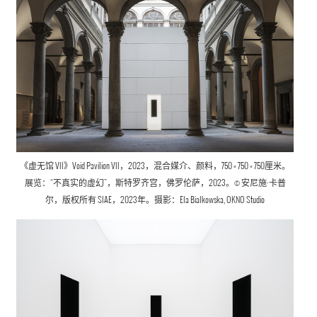
《虚无馆 VII》Void Pavilion VII，2023，混合媒介、颜料，750 × 750 × 750厘米。
展览：“不真实的虚幻”，斯特罗齐宫，佛罗伦萨，2023。© 安尼施·卡普
尔，版权所有 SIAE，2023年。摄影：Ela Bialkowska, OKNO Studio