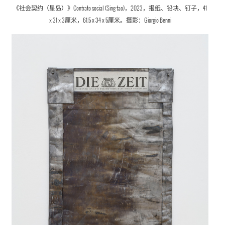
《社会契约（星岛）》Contrato social (Sing tao)，2023，报纸、铅块、钉子，41
x 31 x 3厘米，61.5 x 34 x 5厘米。摄影：Giorgio Benni