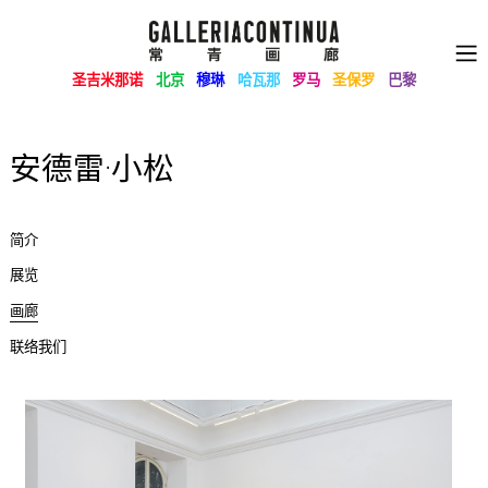
圣吉米那诺
北京
穆琳
哈瓦那
罗马
圣保罗
巴黎
安德雷·小松
简介
展览
画廊
联络我们