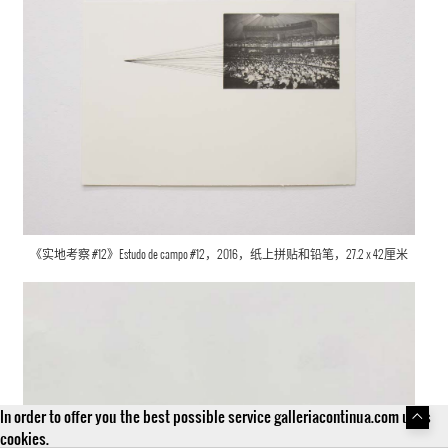
《实地考察 #12》Estudo de campo #12，2016，纸上拼贴和铅笔，27.2 x 42厘米
In order to offer you the best possible service galleriacontinua.com uses
cookies.