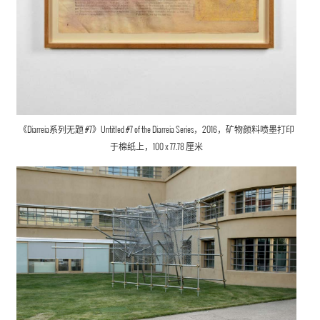
《Diarreia系列无题 #7》Untitled #7 of the Diarreia Series，2016，矿物颜料喷墨打印
于棉纸上，100 x 77.78 厘米