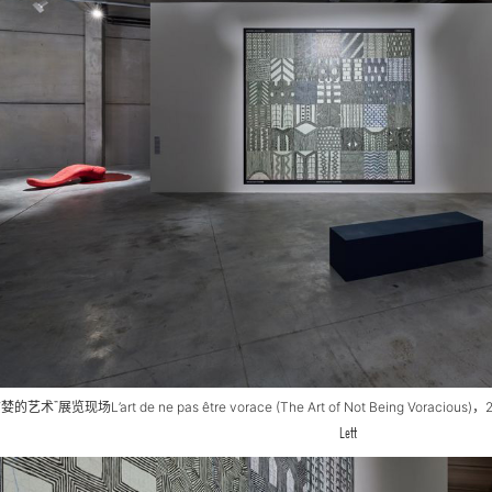
贪婪的艺术”展览现场
L’art de ne pas être vorace (The Art of Not Being Voracious)
，
Lett