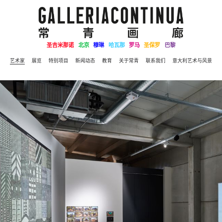
圣吉米那诺
北京
穆琳
哈瓦那
罗马
圣保罗
巴黎
艺术家
展览
特别项目
新闻动态
教育
关于常青
联系我们
意大利艺术与风景