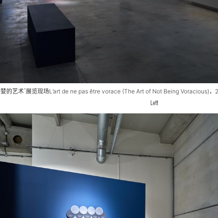
贪婪的艺术”展览现场
L’art de ne pas être vorace (The Art of Not Being Voracious)
，
Lett