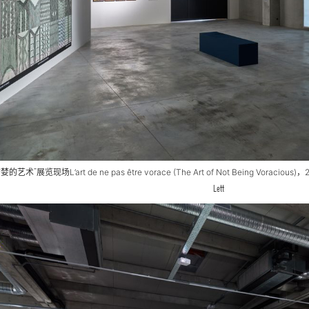
贪婪的艺术”展览现场
L’art de ne pas être vorace (The Art of Not Being Voracious)
，
Lett