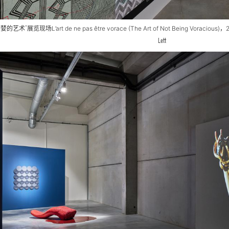
贪婪的艺术”展览现场
L’art de ne pas être vorace (The Art of Not Being Voracious)
，
Lett