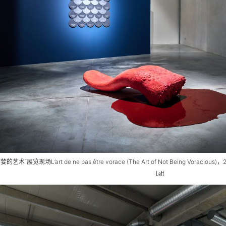
贪婪的艺术”展览现场
L’art de ne pas être vorace (The Art of Not Being Voracious)
，
Lett